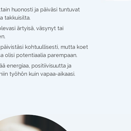
ttain huonosti ja päiväsi tuntuvat
a takkuisilta.
evasi ärtyisä, väsynyt tai
en.
päivistäsi kohtuullisesti, mutta koet
sa olisi potentiaalia parempaan.
ää energiaa, positiivisuutta ja
niin työhön kuin vapaa-aikaasi.