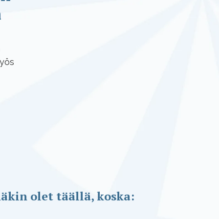
n
a
myös
äkin olet täällä, koska: