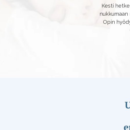
Kesti hetke
nukkumaan m
Opin hyödyl
U
e