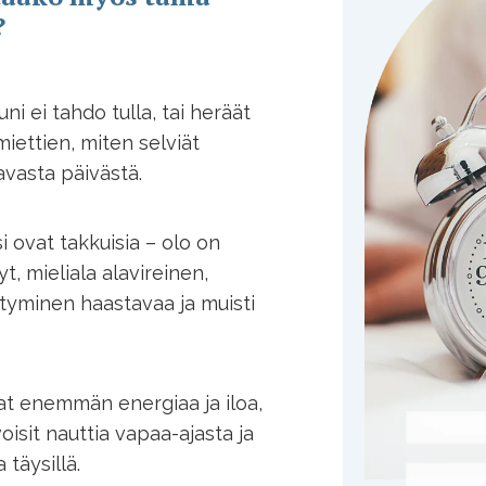
?
a uni ei tahdo tulla, tai heräät
miettien, miten selviät
avasta päivästä.
i ovat takkuisia – olo on
t, mieliala alavireinen,
ttyminen haastavaa ja muisti
at enemmän energiaa ja iloa,
voisit nauttia vapaa-ajasta ja
 täysillä.