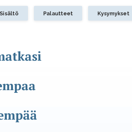
Sisältö
Palautteet
Kysymykset
matkasi
sempaa
sempää