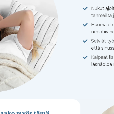
Nukut ajoi
tahmeilta j
Huomaat ol
negatiivin
Selviät työ
että sinus
Kaipaat lis
läsnäoloa 
taako myös tämä