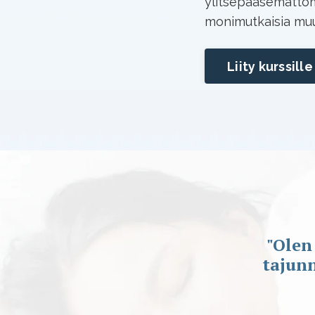
ylitsepääsemättöm
monimutkaisia muut
Liity kurssille
"Olen
tajun