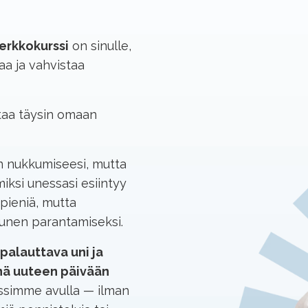
verkkokurssi
on sinulle,
aa ja vahvistaa
ttaa täysin omaan
 nukkumiseesi, mutta
iksi unessasi esiintyy
 pieniä, mutta
 unen parantamiseksi.
 palauttava uni ja
nä uuteen päivään
ssimme avulla — ilman