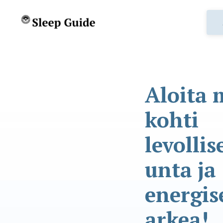
Aloita 
kohti
levolli
unta ja
energi
arkea!