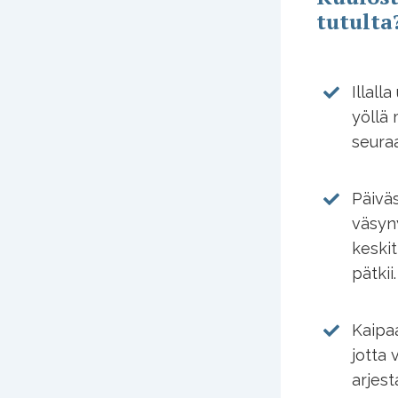
tutulta
Illall
yöllä 
seura
Päiväs
väsyny
keski
pätkii.
Kaipa
jotta 
arjesta