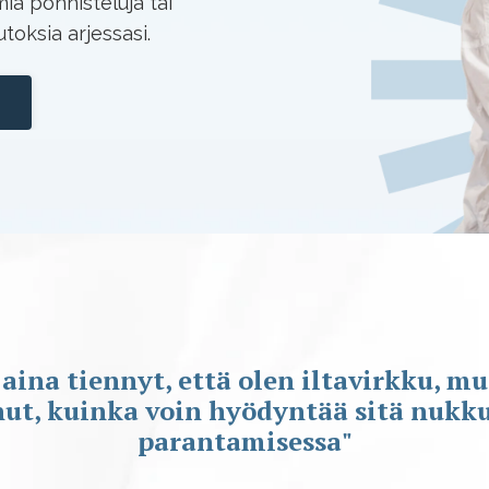
iä ponnisteluja tai
oksia arjessasi.
 aina tiennyt, että olen iltavirkku, mu
nut, kuinka voin hyödyntää sitä nukk
parantamisessa"