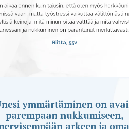
n aikaa ennen kuin tajusin, että olen myös herkkäun
issä vaan, mutta työstressi vaikuttaa välittömästi n
lisiä keinoja, mitä minun pitää välttää ja mitä vahv
unessani ja nukkuminen on parantunut merkittävästi
Riitta, 55v
nesi ymmärtäminen
on ava
parempaan nukkumiseen,
nergisempään arkeen ja om