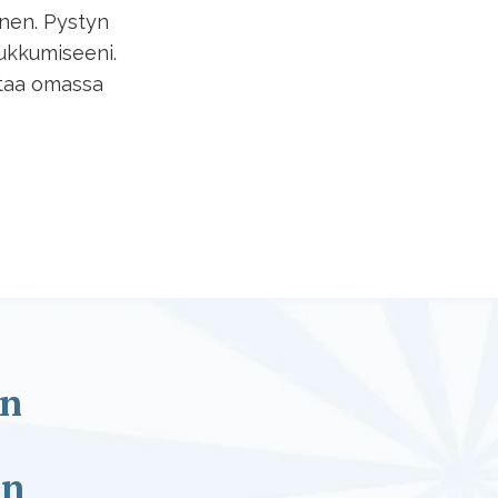
inen. Pystyn
ukkumiseeni.
istaa omassa
.
in
an